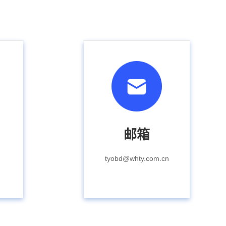
邮箱
tyobd@whty.com.cn