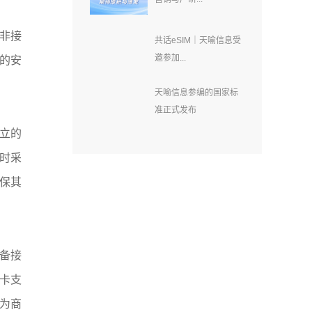
义的非接
共话eSIM｜天喻信息受
邀参加...
的安
天喻信息参编的国家标
准正式发布
同建立的
时采
确保其
设备接
理卡支
成为商