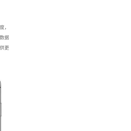
速度，
户数据
供更