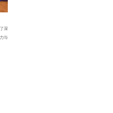
了深
力与