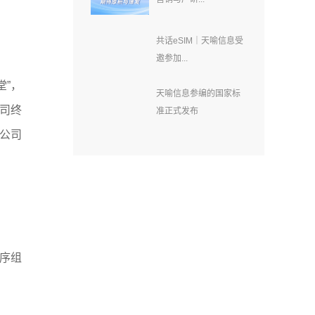
共话eSIM｜天喻信息受
邀参加...
”，
天喻信息参编的国家标
司终
准正式发布
公司
序组
。