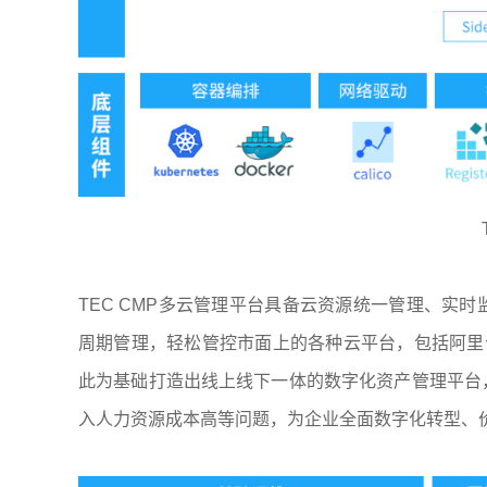
TEC CMP多云管理平台具备云资源统一管理、实
周期管理，轻松管控市面上的各种云平台，包括阿里云
此为基础打造出线上线下一体的数字化资产管理平台
入人力资源成本高等问题，为企业全面数字化转型、