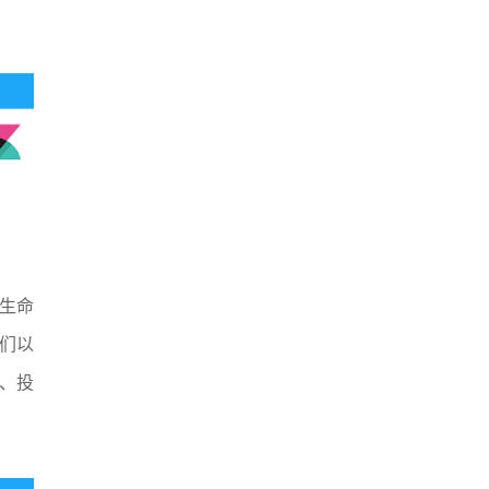
生命
们以
、投