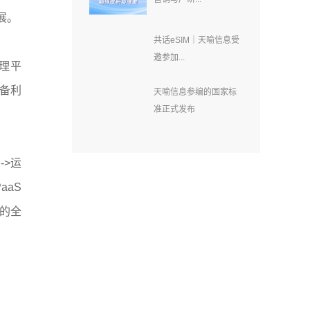
展。
共话eSIM｜天喻信息受
邀参加...
管理平
备利
天喻信息参编的国家标
准正式发布
->运
aaS
的全