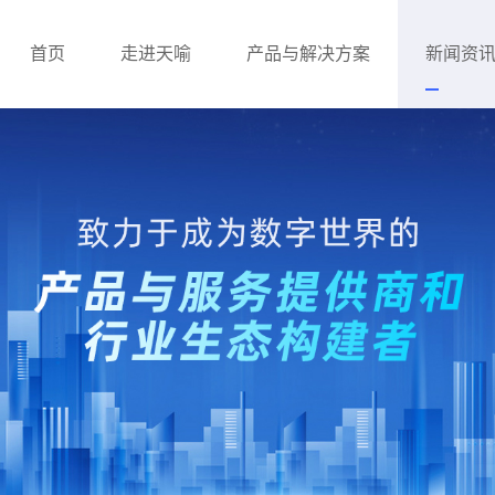
首页
走进天喻
产品与解决方案
新闻资