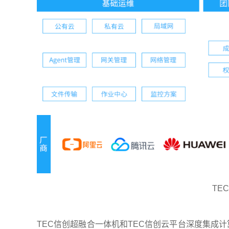
TE
TEC信创超融合一体机和TEC信创云平台深度集成