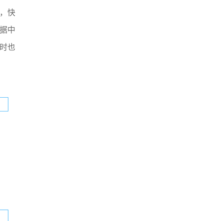
，快
据中
时也