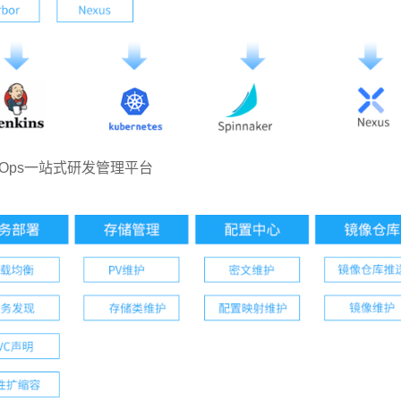
evOps一站式研发管理平台